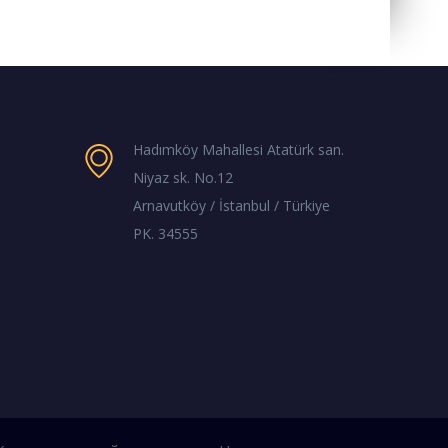
Hadımköy Mahallesi Atatürk san.
Niyaz sk. No.12
Arnavutköy / İstanbul / Türkiye
PK. 34555