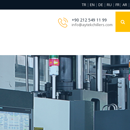
TR
EN
DE
RU
FR
AR
|
|
|
|
|
|
+90 212 549 11 99
info@aytekchillers.com