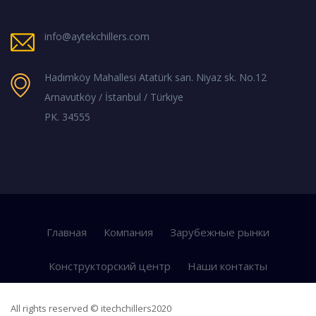
info@aytekchillers.com
Hadımköy Mahallesi Atatürk san. Niyaz sk. No.12
Arnavutköy / İstanbul / Türkiye
PK. 34555
Главная
Компания
Зарубежные рынки
Конструкторский центр
Наши контакты
All rights reserved © itechchillers2020