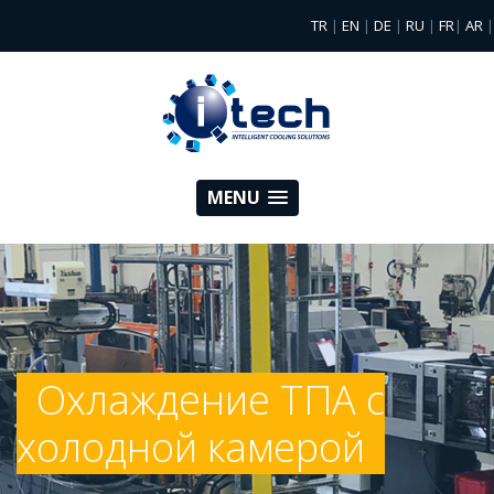
TR
EN
DE
RU
FR
AR
|
|
|
|
|
|
MENU
Охлаждение ТПА с
холодной камерой